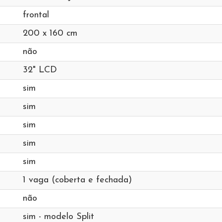
frontal
200 x 160 cm
não
32" LCD
sim
sim
sim
sim
sim
1 vaga (coberta e fechada)
não
sim - modelo Split