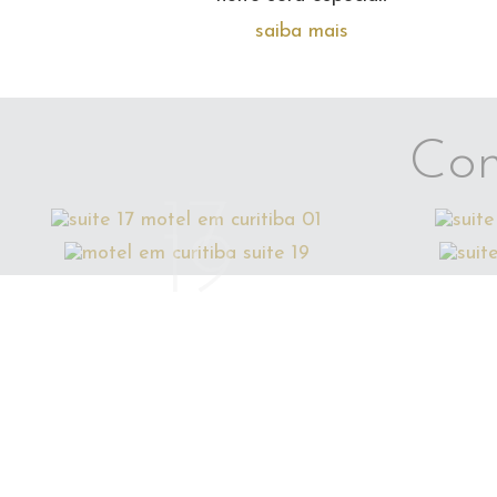
saiba mais
Con
17
19