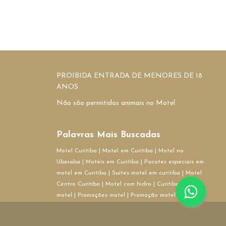
PROIBIDA ENTRADA DE MENORES DE 18
ANOS
Não são permitidos animais no Motel
Palavras Mais Buscadas
Motel Curitiba
|
Motel em Curitiba
|
Motel no
Uberaba
|
Motéis em Curitiba
|
Pacotes especiais em
motel em Curitiba
|
Suítes motel em curitiba
|
Motel
Centro Curitiba
|
Motel com hidro
|
Curitiba
motel
|
Promoções motel
|
Promoção motel
Curitiba
|
Pernoite motel Curitiba