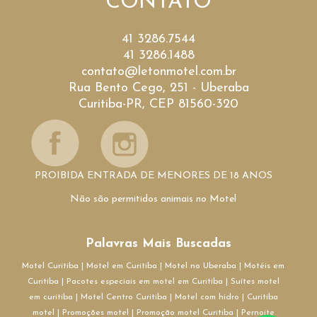
CONTATO
41 3286.7544
41 3286.1488
contato@letonmotel.com.br
Rua Bento Cego, 251 - Uberaba
Curitiba-PR, CEP 81560-320
PROIBIDA ENTRADA DE MENORES DE 18 ANOS
Não são permitidos animais no Motel
Palavras Mais Buscadas
Motel Curitiba
|
Motel em Curitiba
|
Motel no Uberaba
|
Motéis em
Curitiba
|
Pacotes especiais em motel em Curitiba
|
Suítes motel
em curitiba
|
Motel Centro Curitiba
|
Motel com hidro
|
Curitiba
motel
|
Promoções motel
|
Promoção motel Curitiba
|
Pernoite